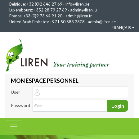
Belgique:
+32 (0)2 646 27 69
·
info@liren.be
Luxembourg:
+352 28 79 27 69
·
admin@liren.lu
France:
+33 (0)9 73 64 91 20
·
admin@liren.fr
United Arab Emirates:
+971 50 583 2308
·
admin@liren.ae
FRANÇAIS
MON ESPACE PERSONNEL
User
Password
Login