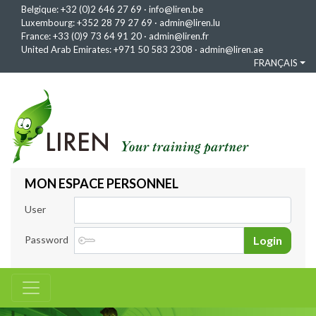
Belgique:
+32 (0)2 646 27 69
·
info@liren.be
Luxembourg:
+352 28 79 27 69
·
admin@liren.lu
France:
+33 (0)9 73 64 91 20
·
admin@liren.fr
United Arab Emirates:
+971 50 583 2308
·
admin@liren.ae
FRANÇAIS
MON ESPACE PERSONNEL
User
Password
Login