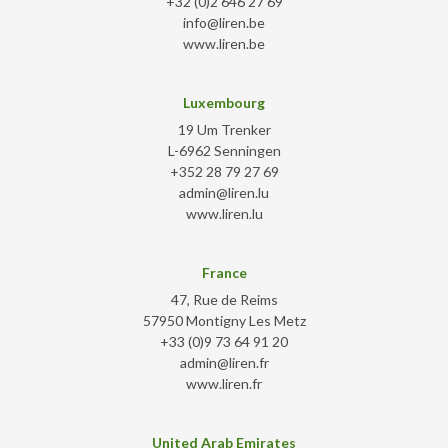
+32 (0)2 646 27 69
info@liren.be
www.liren.be
Luxembourg
19 Um Trenker
L-6962 Senningen
+352 28 79 27 69
admin@liren.lu
www.liren.lu
France
47, Rue de Reims
57950 Montigny Les Metz
+33 (0)9 73 64 91 20
admin@liren.fr
www.liren.fr
United Arab Emirates