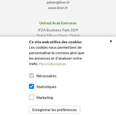
admin@liren.fr
www.liren.fr
United Arab Emirates
IFZA Business Park, DDP
Dubai Silicon Oasis - Dubai
x
+971 50 583 2308
Ce site web utilise des cookies
admin@liren.ae
Les cookies nous permettent de
www.liren.ae
personnaliser le contenu ainsi que
les annonces et d´analyser notre
trafic.
Plus d´informations
Nécessaires
Statistiques
Marketing
Enregistrer les préférences
© 2026 Liren, tous les droits sont réservés. ·
Avis de confidentialité