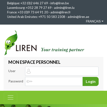
Belgique:
+32 (0)2 646 27 69
·
info@liren.be
Luxembourg:
+352 28 79 27 69
·
admin@liren.lu
France:
+33 (0)9 73 64 91 20
·
admin@liren.fr
United Arab Emirates:
+971 50 583 2308
·
admin@liren.ae
FRANÇAIS
MON ESPACE PERSONNEL
User
Password
Login