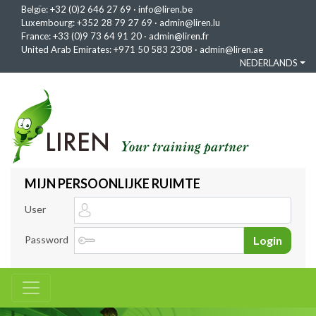
Belgïe:
+32 (0)2 646 27 69
·
info@liren.be
Luxembourg:
+352 28 79 27 69
·
admin@liren.lu
France:
+33 (0)9 73 64 91 20
·
admin@liren.fr
United Arab Emirates:
+971 50 583 2308
·
admin@liren.ae
NEDERLANDS
MIJN PERSOONLIJKE RUIMTE
User
Password
Login