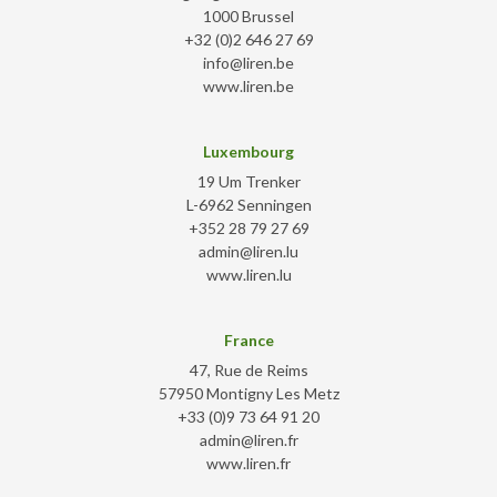
1000 Brussel
+32 (0)2 646 27 69
info@liren.be
www.liren.be
Luxembourg
19 Um Trenker
L-6962 Senningen
+352 28 79 27 69
admin@liren.lu
www.liren.lu
France
47, Rue de Reims
57950 Montigny Les Metz
+33 (0)9 73 64 91 20
admin@liren.fr
www.liren.fr