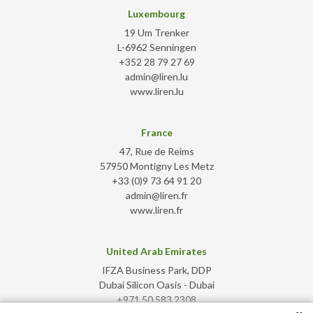
Luxembourg
19 Um Trenker
L-6962 Senningen
+352 28 79 27 69
admin@liren.lu
www.liren.lu
France
47, Rue de Reims
57950 Montigny Les Metz
+33 (0)9 73 64 91 20
admin@liren.fr
www.liren.fr
United Arab Emirates
IFZA Business Park, DDP
Dubai Silicon Oasis - Dubai
+971 50 583 2308