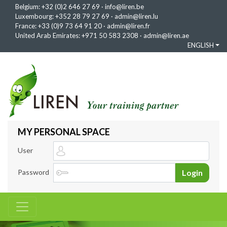
Belgium:
+32 (0)2 646 27 69
·
info@liren.be
Luxembourg:
+352 28 79 27 69
·
admin@liren.lu
France:
+33 (0)9 73 64 91 20
·
admin@liren.fr
United Arab Emirates:
+971 50 583 2308
·
admin@liren.ae
ENGLISH
MY PERSONAL SPACE
User
Password
Login