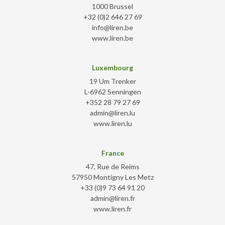
1000 Brussel
+32 (0)2 646 27 69
info@liren.be
www.liren.be
Luxembourg
19 Um Trenker
L-6962 Senningen
+352 28 79 27 69
admin@liren.lu
www.liren.lu
France
47, Rue de Reims
57950 Montigny Les Metz
+33 (0)9 73 64 91 20
admin@liren.fr
www.liren.fr