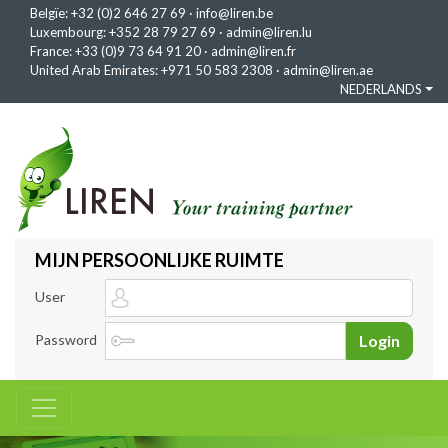
Belgïe:
+32 (0)2 646 27 69
·
info@liren.be
Luxembourg:
+352 28 79 27 69
·
admin@liren.lu
France:
+33 (0)9 73 64 91 20
·
admin@liren.fr
United Arab Emirates:
+971 50 583 2308
·
admin@liren.ae
NEDERLANDS
MIJN PERSOONLIJKE RUIMTE
User
Password
Login