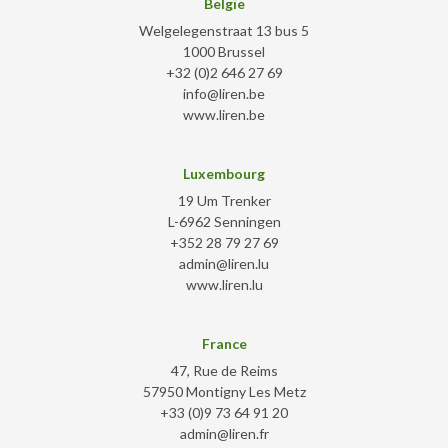
Belgïe
Welgelegenstraat 13 bus 5
1000 Brussel
+32 (0)2 646 27 69
info@liren.be
www.liren.be
Luxembourg
19 Um Trenker
L-6962 Senningen
+352 28 79 27 69
admin@liren.lu
www.liren.lu
France
47, Rue de Reims
57950 Montigny Les Metz
+33 (0)9 73 64 91 20
admin@liren.fr