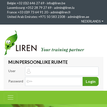
Belgïe:
+32 (0)2 646 27 69
·
info@liren.be
Luxembourg:
+352 28 79 27 69
·
admin@liren.lu
France:
+33 (0)9 73 64 91 20
·
admin@liren.fr
United Arab Emirates:
+971 50 583 2308
·
admin@liren.ae
NEDERLANDS
MIJN PERSOONLIJKE RUIMTE
User
Password
Login