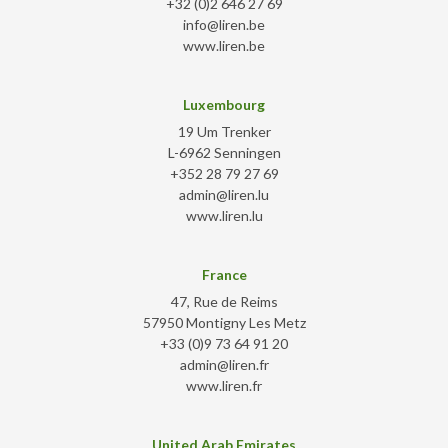
+32 (0)2 646 27 69
info@liren.be
www.liren.be
Luxembourg
19 Um Trenker
L-6962 Senningen
+352 28 79 27 69
admin@liren.lu
www.liren.lu
France
47, Rue de Reims
57950 Montigny Les Metz
+33 (0)9 73 64 91 20
admin@liren.fr
www.liren.fr
United Arab Emirates