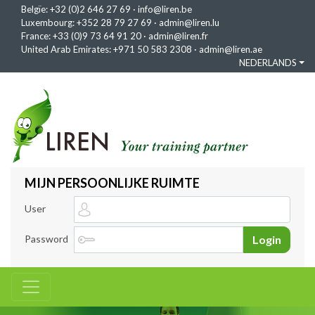
Belgïe:
+32 (0)2 646 27 69
·
info@liren.be
Luxembourg:
+352 28 79 27 69
·
admin@liren.lu
France:
+33 (0)9 73 64 91 20
·
admin@liren.fr
United Arab Emirates:
+971 50 583 2308
·
admin@liren.ae
NEDERLANDS
MIJN PERSOONLIJKE RUIMTE
User
Password
Login