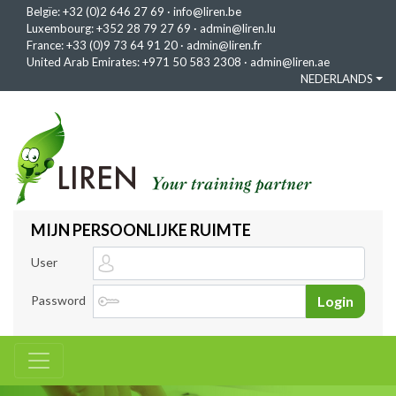
Belgïe:
+32 (0)2 646 27 69
·
info@liren.be
Luxembourg:
+352 28 79 27 69
·
admin@liren.lu
France:
+33 (0)9 73 64 91 20
·
admin@liren.fr
United Arab Emirates:
+971 50 583 2308
·
admin@liren.ae
NEDERLANDS
MIJN PERSOONLIJKE RUIMTE
User
Password
Login