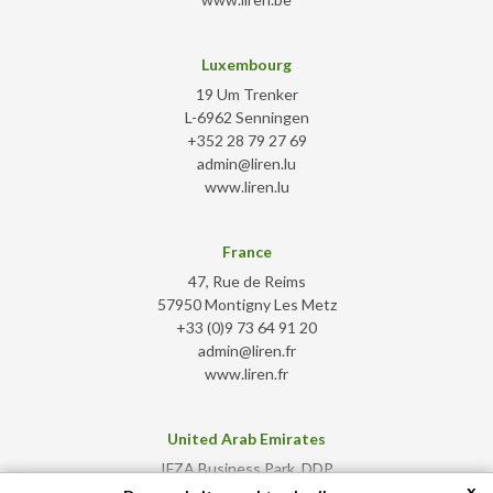
Luxembourg
19 Um Trenker
L-6962 Senningen
+352 28 79 27 69
admin@liren.lu
www.liren.lu
France
47, Rue de Reims
57950 Montigny Les Metz
+33 (0)9 73 64 91 20
admin@liren.fr
www.liren.fr
United Arab Emirates
IFZA Business Park, DDP
x
Dubai Silicon Oasis - Dubai