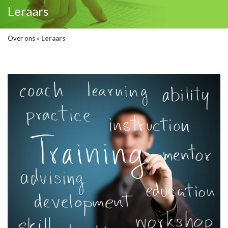
Leraars
Over ons
»
Leraars