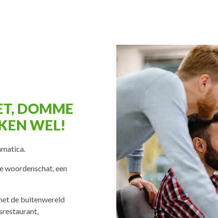
ET, DOMME
KKEN WEL!
mmatica.
ge woordenschat, een
met de buitenwereld
fsrestaurant,