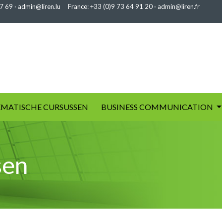
7 69
·
admin@liren.lu
France:
+33 (0)9 73 64 91 20
·
admin@liren.fr
MATISCHE CURSUSSEN
BUSINESS COMMUNICATION
sen