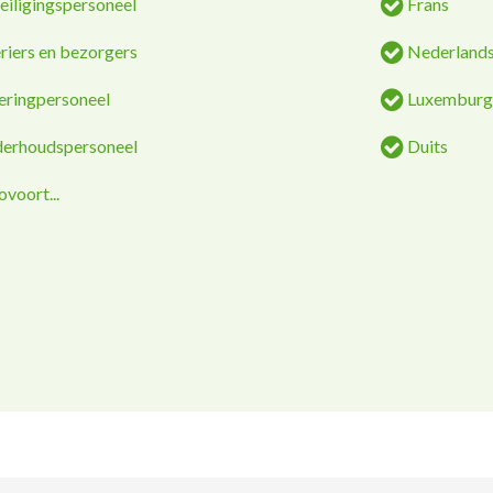
eiligingspersoneel
Frans
riers en bezorgers
Nederland
eringpersoneel
Luxemburg
erhoudspersoneel
Duits
voort...