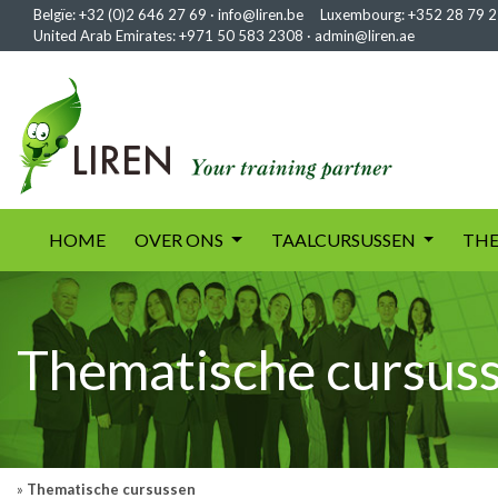
Belgïe:
+32 (0)2 646 27 69
·
info@liren.be
Luxembourg:
+352 28 79 2
United Arab Emirates:
+971 50 583 2308
·
admin@liren.ae
(current)
HOME
OVER ONS
TAALCURSUSSEN
THE
Thematische cursus
»
Thematische cursussen