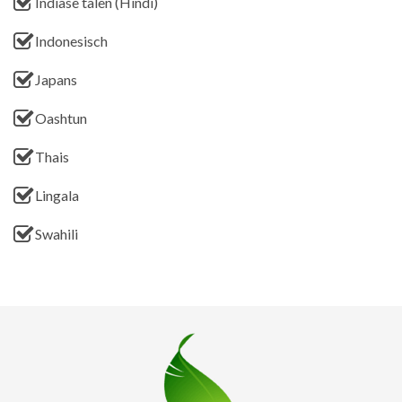
Indiase talen (Hindi)
Indonesisch
Japans
Oashtun
Thais
Lingala
Swahili