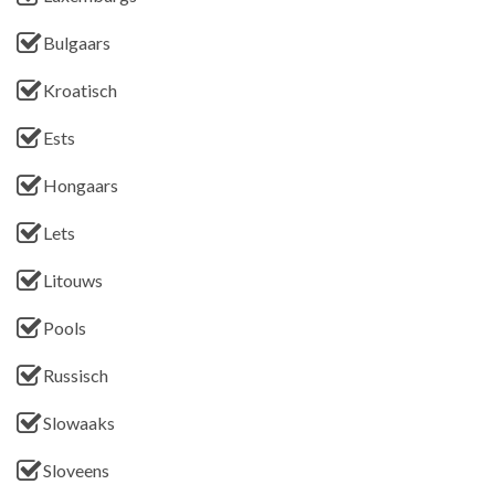
Bulgaars
Kroatisch
Ests
Hongaars
Lets
Litouws
Pools
Russisch
Slowaaks
Sloveens