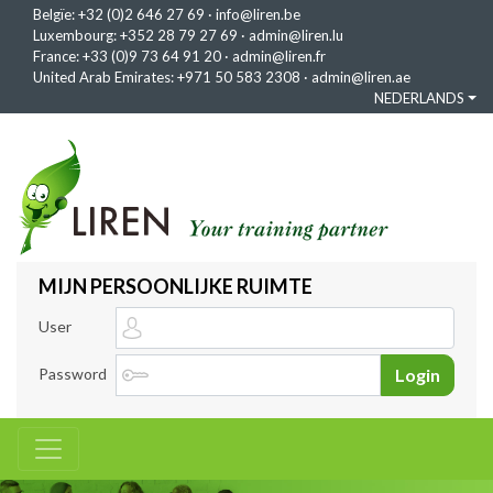
Belgïe:
+32 (0)2 646 27 69
·
info@liren.be
Luxembourg:
+352 28 79 27 69
·
admin@liren.lu
France:
+33 (0)9 73 64 91 20
·
admin@liren.fr
United Arab Emirates:
+971 50 583 2308
·
admin@liren.ae
NEDERLANDS
MIJN PERSOONLIJKE RUIMTE
User
Password
Login