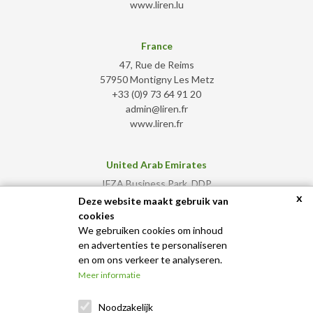
www.liren.lu
France
47, Rue de Reims
57950 Montigny Les Metz
+33 (0)9 73 64 91 20
admin@liren.fr
www.liren.fr
United Arab Emirates
IFZA Business Park, DDP
x
Dubai Silicon Oasis - Dubai
Deze website maakt gebruik van
+971 50 583 2308
cookies
admin@liren.ae
We gebruiken cookies om inhoud
www.liren.ae
en advertenties te personaliseren
en om ons verkeer te analyseren.
Meer informatie
Noodzakelijk