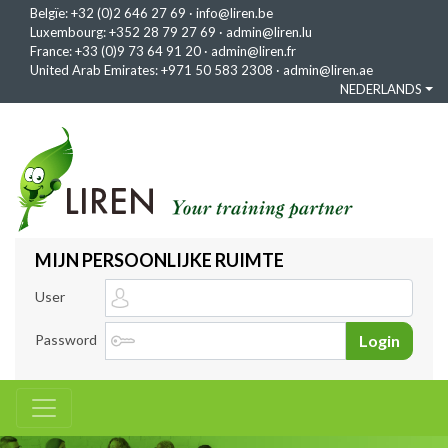
Belgïe:
+32 (0)2 646 27 69
·
info@liren.be
Luxembourg:
+352 28 79 27 69
·
admin@liren.lu
France:
+33 (0)9 73 64 91 20
·
admin@liren.fr
United Arab Emirates:
+971 50 583 2308
·
admin@liren.ae
NEDERLANDS
MIJN PERSOONLIJKE RUIMTE
User
Password
Login