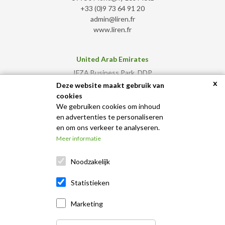
+33 (0)9 73 64 91 20
admin@liren.fr
www.liren.fr
United Arab Emirates
IFZA Business Park, DDP
x
Dubai Silicon Oasis - Dubai
Deze website maakt gebruik van
+971 50 583 2308
cookies
admin@liren.ae
We gebruiken cookies om inhoud
www.liren.ae
en advertenties te personaliseren
en om ons verkeer te analyseren.
Meer informatie
Noodzakelijk
Statistieken
Marketing