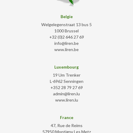
Belgïe
Welgelegenstraat 13 bus 5
1000 Brussel
+32 (0)2 646 27 69
info@liren.be
www.liren.be
Luxembourg
19 Um Trenker
L-6962 Senningen
+352 28 79 27 69
admin@liren.lu
www.liren.lu
France
47, Rue de Reims
57950 Montigny Les Metz