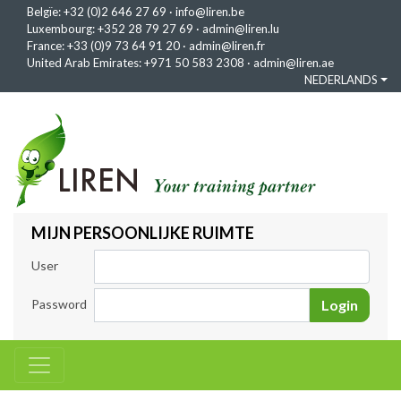
Belgïe:
+32 (0)2 646 27 69
·
info@liren.be
Luxembourg:
+352 28 79 27 69
·
admin@liren.lu
France:
+33 (0)9 73 64 91 20
·
admin@liren.fr
United Arab Emirates:
+971 50 583 2308
·
admin@liren.ae
NEDERLANDS
MIJN PERSOONLIJKE RUIMTE
User
Password
Login