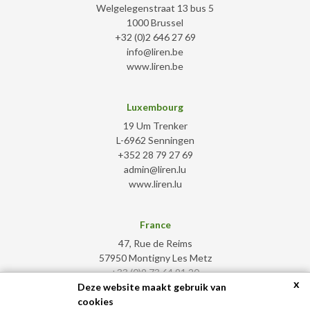
Welgelegenstraat 13 bus 5
1000 Brussel
+32 (0)2 646 27 69
info@liren.be
www.liren.be
Luxembourg
19 Um Trenker
L-6962 Senningen
+352 28 79 27 69
admin@liren.lu
www.liren.lu
France
47, Rue de Reims
57950 Montigny Les Metz
+33 (0)9 73 64 91 20
x
admin@liren.fr
Deze website maakt gebruik van
www.liren.fr
cookies